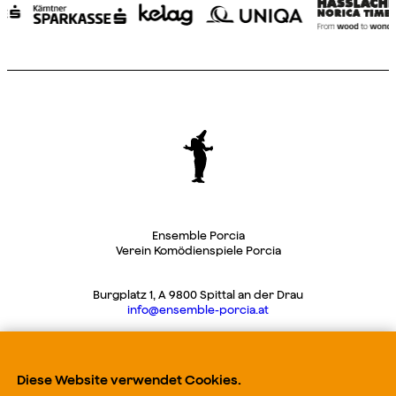
Ensemble Porcia
Verein Komödienspiele Porcia
Burgplatz 1, A 9800 Spittal an der Drau
info@ensemble-porcia.at
Impressum
Diese Website verwendet Cookies.
Datenschutz