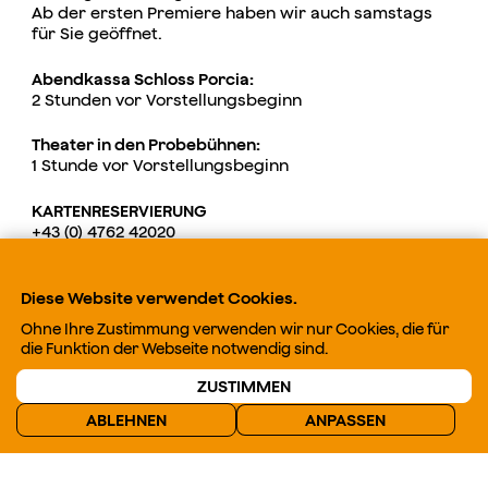
Ab der ersten Premiere haben wir auch samstags
für Sie geöffnet.
Abendkassa Schloss Porcia:
2 Stunden vor Vorstellungsbeginn
Theater in den Probebühnen:
1 Stunde vor Vorstellungsbeginn
KARTENRESERVIERUNG
+43 (0) 4762 42020
kassa@ensemble-porcia.at
Bei besonderen Bedürfnissen melden Sie sich bitte
Diese Website verwendet Cookies.
vorab im Kartenbüro und vor Ort an den
Ohne Ihre Zustimmung verwenden wir nur Cookies, die für
Vorstellungsdienst, wir unterstützen Sie gerne
die Funktion der Webseite notwendig sind.
ZUSTIMMEN
ABLEHNEN
ANPASSEN