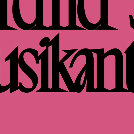
remer 
sikan