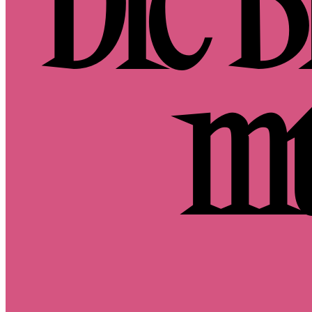
Die B
mu