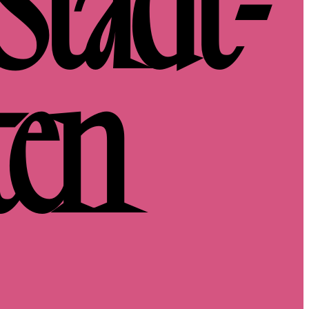
Stadt­
ten