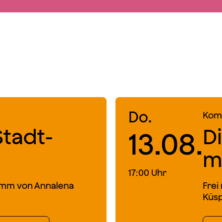
Do.
Komö
Stadt­
D
13.08.
m
17:00 Uhr
imm von Annalena
Frei
Küsp