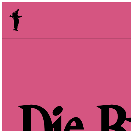
Ensemble Porcia
Verein Komödienspiele Porcia
Burgplatz 1, A 9800 Spittal an der Drau
info@ensemble-porcia.at